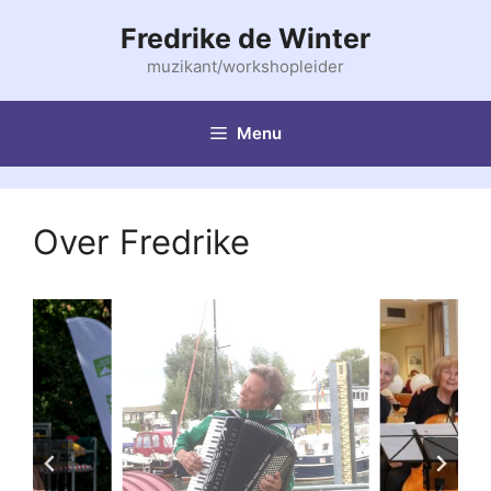
Ga
Fredrike de Winter
naar
de
muzikant/workshopleider
inhoud
Menu
Over Fredrike