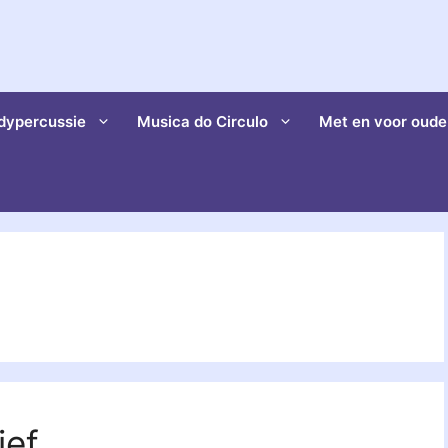
dypercussie
Musica do Circulo
Met en voor oude
ief