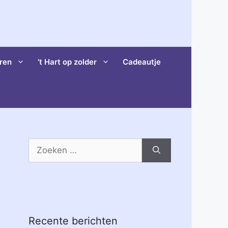
ren
’t Hart op zolder
Cadeautje
Zoek
naar:
Recente berichten