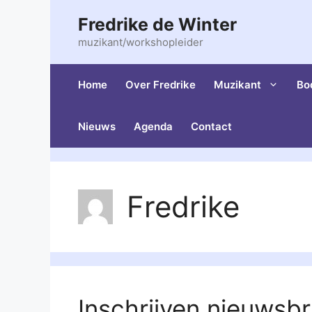
Ga
Fredrike de Winter
naar
de
muzikant/workshopleider
inhoud
Home
Over Fredrike
Muzikant
Bo
Nieuws
Agenda
Contact
Fredrike
Inschrijven nieuwsbr